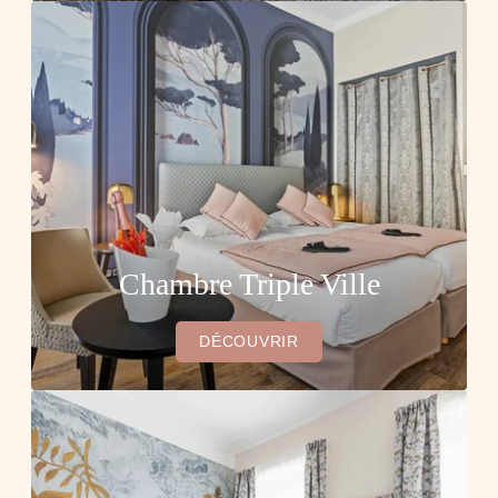
L'HÔTEL
NOS CHAMBRES
NOTRE JARDIN & BAR
SERVICES
PETIT-DÉJEUNER
Chambre Triple Ville
NOS RESTAURANTS
BOCCA NISSA
DÉCOUVRIR
BOCCA MAR
FELIX
FELIX LA NUIT
GRAND CAFÉ DES FLEURS
NOTRE PLAGE