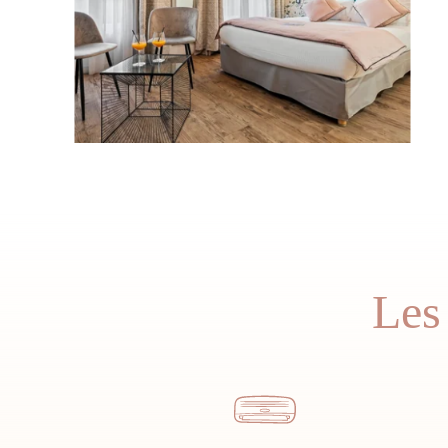
L'HÔTEL
NOS CHAMBRES
NOTRE JARDIN & BAR
Les
SERVICES
PETIT-DÉJEUNER
NOS RESTAURANTS
BOCCA NISSA