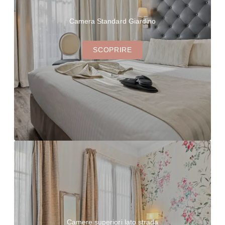
Camera Standard Giardino
SCOPRIRE
HOTEL
CAMERE
GIARDINO & TERRAZZA
SERVIZIO
PRIMA COLAZIONE
I RISTORANTI
Camere superiori lato strada