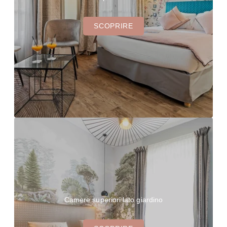
BOCCA NISSA
BOCCA MAR
SCOPRIRE
FELIX
FELIX LA NUIT
GRAND CAFÉ DES FLEURS
LA SPIAGGIA
LA CITTÀ DI NIZZA
GALLERIA
CONTATTO E ACCESSO
Camere superiori lato giardino